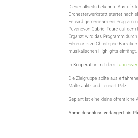
Dieser allseits bekannte Ausruf st
Orchesterwerkstatt startet nach e
Es wird gemeinsam ein Programm fr
Pavanevon Gabriel Fauré auf dem 
Ergänzt wird das Programm durch C
Filmmusik zu Christophe Barratier
musikalischen Highlights einfängt.
In Kooperation mit dem
Landesver
Die Zielgruppe sollte aus erfahre
Malte Julitz und Lennart Pelz
Geplant ist eine kleine öffentlic
Anmeldeschluss verlängert bis Pf