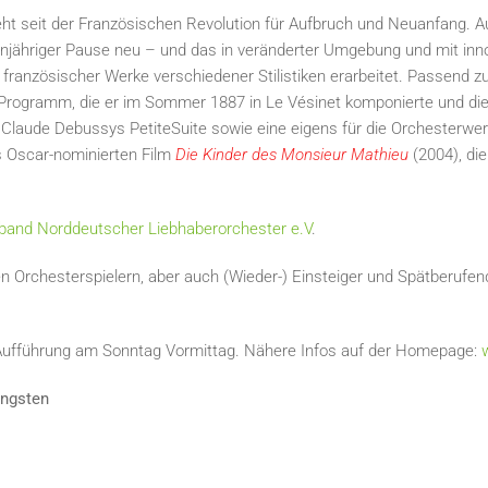
eht seit der Französischen Revolution für Aufbruch und Neuanfang. Auc
injähriger Pause neu – und das in veränderter Umgebung und mit in
anzösischer Werke verschiedener Stilistiken erarbeitet. Passend zur
Programm, die er im Sommer 1887 in Le Vésinet komponierte und die
laude Debussys PetiteSuite sowie eine eigens für die Orchesterwerk
s Oscar-nominierten Film
Die Kinder des Monsieur Mathieu
(2004), di
band Norddeutscher Liebhaberorchester e.V
.
nen Orchesterspielern, aber auch (Wieder-) Einsteiger und Spätberufe
he Aufführung am Sonntag Vormittag. Nähere Infos auf der Homepage:
ingsten