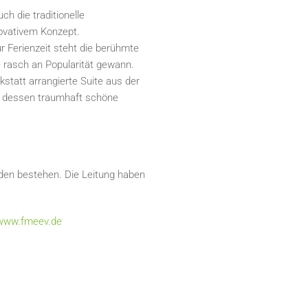
h die traditionelle
novativem Konzept.
 Ferienzeit steht die berühmte
 rasch an Popularität gewann.
statt arrangierte Suite aus der
e dessen traumhaft schöne
nden bestehen. Die Leitung haben
www.fmeev.de