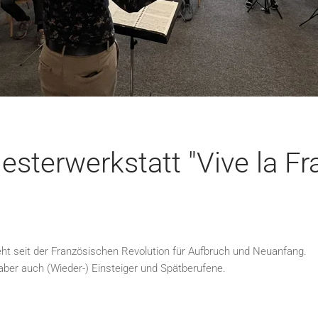
esterwerkstatt "Vive la Fr
eht seit der Französischen Revolution für Aufbruch und Neuanfang.
aber auch (Wieder-) Einsteiger und Spätberufene.