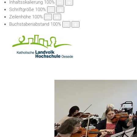
Inhaltsskalierung
100
%
Schriftgröße
100
%
Zeilenhöhe
100
%
Buchstabenabstand
100
%