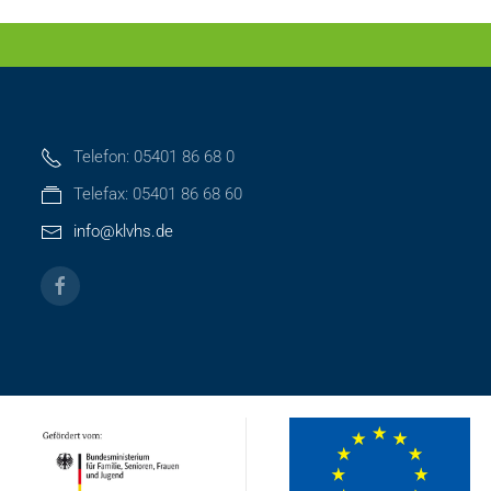
Telefon: 05401 86 68 0
Telefax: 05401 86 68 60
info@klvhs.de