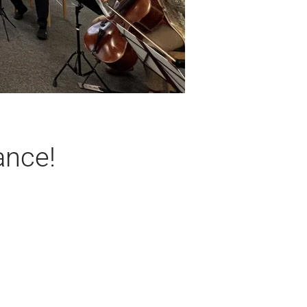
ance!