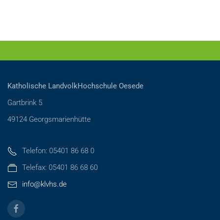
Katholische LandvolkHochschule Oesede
Gartbrink 5
49124 Georgsmarienhütte
Telefon: 05401 86 68 0
Telefax: 05401 86 68 60
info@klvhs.de